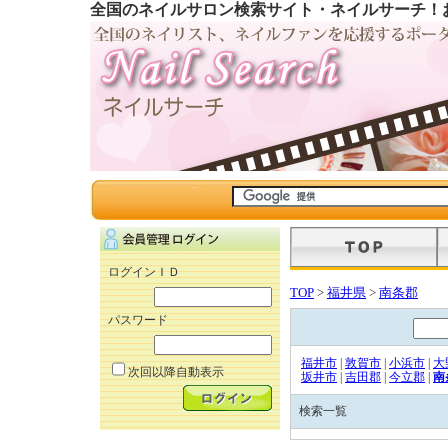
全国のネイルサロン検索サイト・ネイルサーチ！
ログインＩＤ
TOP
>
福井県
>
南条郡
パスワード
福井市
|
敦賀市
|
小浜市
|
大
次回以降自動表示
坂井市
|
吉田郡
|
今立郡
|
南
検索一覧