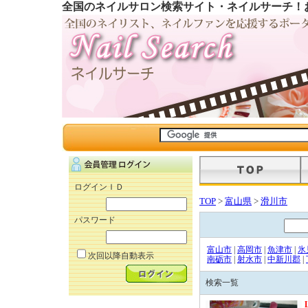
全国のネイルサロン検索サイト・ネイルサーチ！
ログインＩＤ
TOP
>
富山県
>
滑川市
パスワード
富山市
|
高岡市
|
魚津市
|
氷
次回以降自動表示
南砺市
|
射水市
|
中新川郡
|
検索一覧
L