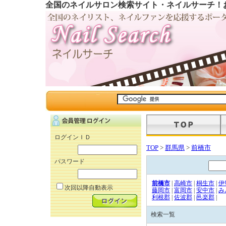
全国のネイルサロン検索サイト・ネイルサーチ！
ログインＩＤ
TOP
>
群馬県
>
前橋市
パスワード
前橋市
|
高崎市
|
桐生市
|
伊
次回以降自動表示
藤岡市
|
富岡市
|
安中市
|
み
利根郡
|
佐波郡
|
邑楽郡
|
検索一覧