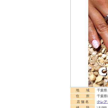
地 域
千葉県
住 所
千葉県
店 舗 名
クレア
値 段
\ 6,000