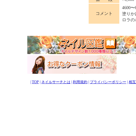
4600〜
コメント
塗りか
ロラの
|
TOP
|
ネイルサーチとは
|
利用規約
|
プライバシーポリシー
|
相互