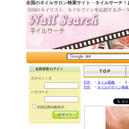
全国のネイルサロン検索サイト・ネイルサーチ！
ログインＩＤ
TOP
>
ネイル図鑑
> ネ
TOP
>
ネイルデザイン検
パスワード
次回以降自動表示