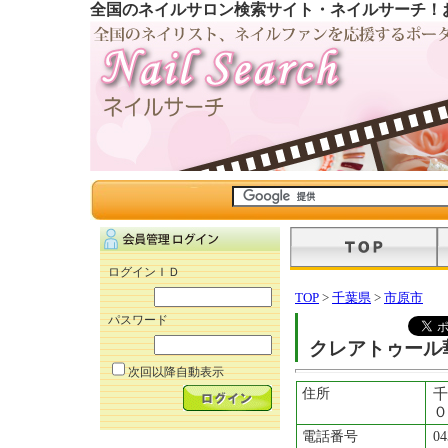
全国のネイルサロン検索サイト・ネイルサーチ！
ログインＩＤ
TOP
>
千葉県
>
市原市
パスワード
クレアトゥール
次回以降自動表示
住所
千
０
電話番号
04