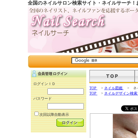
全国のネイルサロン検索サイト・ネイルサーチ！
ログインＩＤ
TOP
>
ネイル図鑑
> ネ
TOP
>
ネイルデザイン検
パスワード
次回以降自動表示