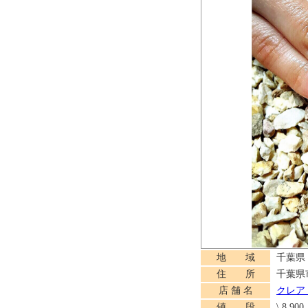
地 域
千葉県
住 所
千葉県
店 舗 名
クレア
値 段
\ 8,900