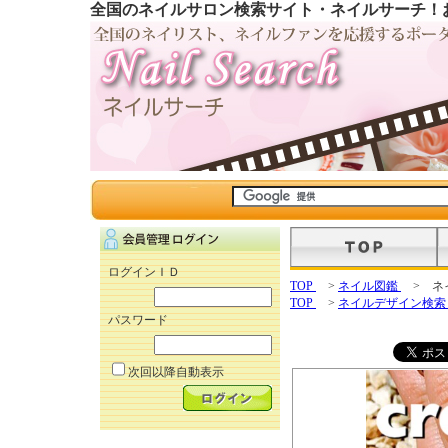
全国のネイルサロン検索サイト・ネイルサーチ！
ログインＩＤ
TOP
>
ネイル図鑑
> ネ
TOP
>
ネイルデザイン検
パスワード
次回以降自動表示