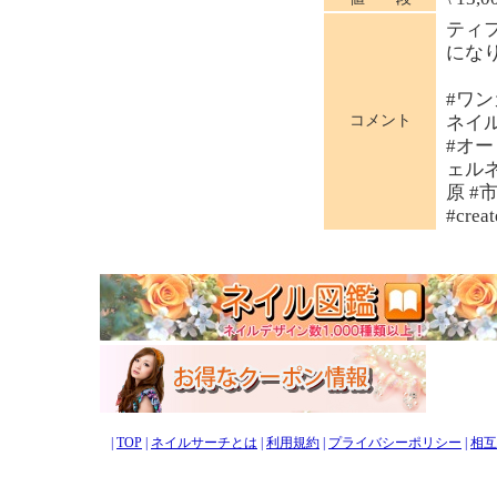
ティ
にな
#ワン
コメント
ネイル
#オー
ェルネ
原 #
#crea
|
TOP
|
ネイルサーチとは
|
利用規約
|
プライバシーポリシー
|
相互