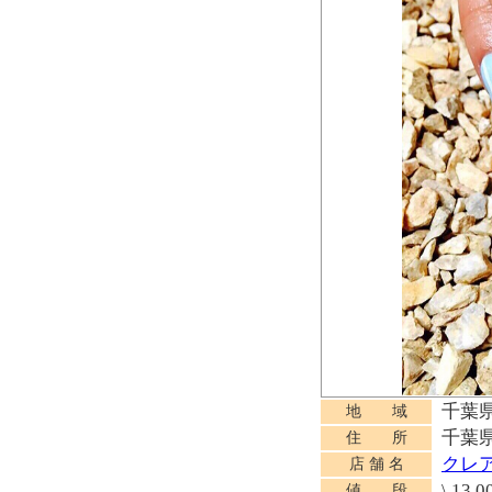
千葉
地 域
千葉
住 所
クレ
店 舗 名
\ 13,0
値 段