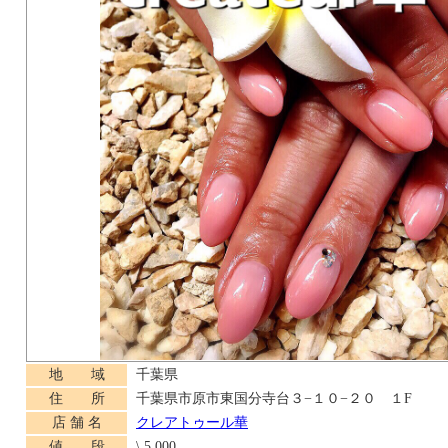
地 域
千葉県
住 所
千葉県市原市東国分寺台３−１０−２０ １F
店 舗 名
クレアトゥール華
値 段
\ 5,000