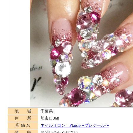
地 域
千葉県
住 所
旭市ロ368
店 舗 名
ネイルサロン Plaisir〜プレジール〜
値 段
お問い合せください