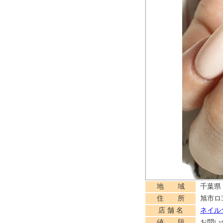
地 域
千葉県
住 所
旭市ロ3
店 舗 名
ネイルサ
値 段
お問い