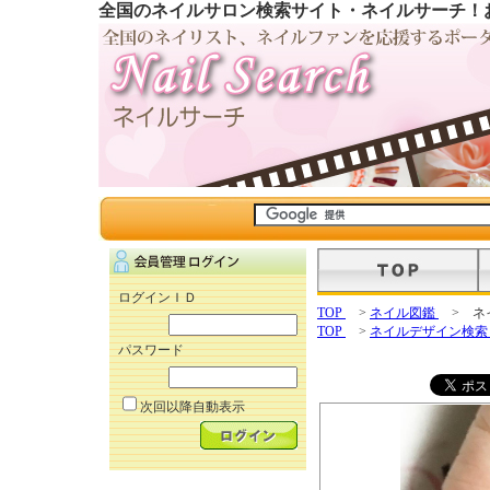
全国のネイルサロン検索サイト・ネイルサーチ！
ログインＩＤ
TOP
>
ネイル図鑑
> ネ
TOP
>
ネイルデザイン検
パスワード
次回以降自動表示