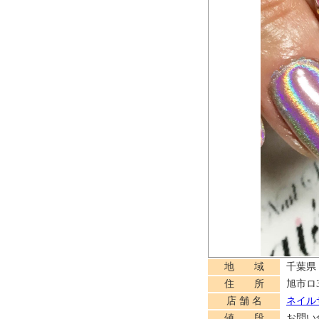
地 域
千葉県
住 所
旭市ロ3
店 舗 名
ネイルサ
値 段
お問い