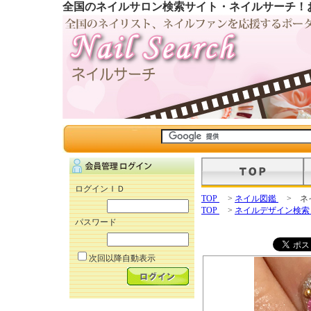
全国のネイルサロン検索サイト・ネイルサーチ！
ログインＩＤ
TOP
>
ネイル図鑑
> ネ
TOP
>
ネイルデザイン検
パスワード
次回以降自動表示