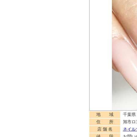
地 域
千葉県
住 所
旭市ロ3
店 舗 名
ネイルサ
値 段
お問い