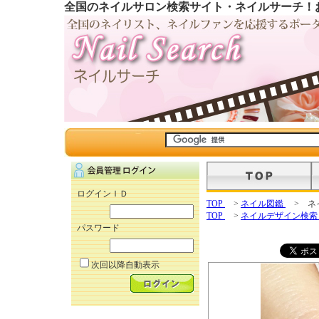
全国のネイルサロン検索サイト・ネイルサーチ！
ログインＩＤ
TOP
>
ネイル図鑑
> ネ
TOP
>
ネイルデザイン検
パスワード
次回以降自動表示