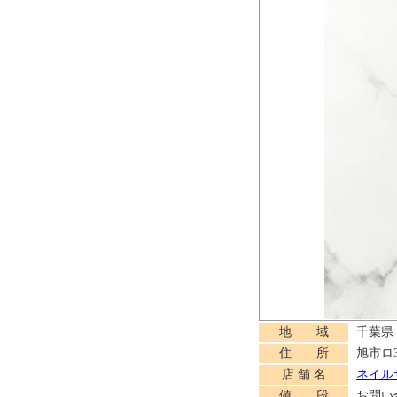
地 域
千葉県
住 所
旭市ロ3
店 舗 名
ネイルサ
値 段
お問い