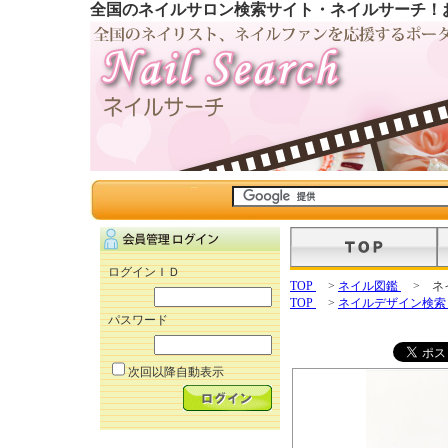
全国のネイルサロン検索サイト・ネイルサーチ！
ログインＩＤ
TOP
>
ネイル図鑑
> ネ
TOP
>
ネイルデザイン検
パスワード
次回以降自動表示