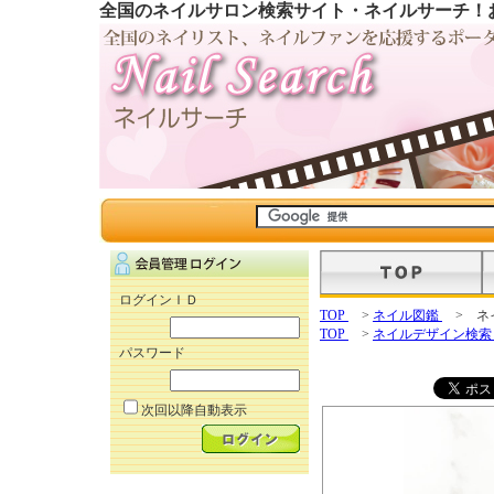
全国のネイルサロン検索サイト・ネイルサーチ！
ログインＩＤ
TOP
>
ネイル図鑑
> ネ
TOP
>
ネイルデザイン検
パスワード
次回以降自動表示