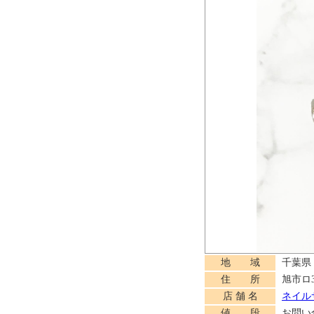
地 域
千葉県
住 所
旭市ロ3
店 舗 名
ネイルサ
値 段
お問い