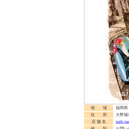
地 域
福岡県
住 所
大野城市
店 舗 名
nails na
値 段
お問い