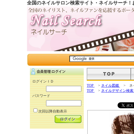
全国のネイルサロン検索サイト・ネイルサーチ！
ログインＩＤ
TOP
>
ネイル図鑑
> ネ
TOP
>
ネイルデザイン検
パスワード
次回以降自動表示