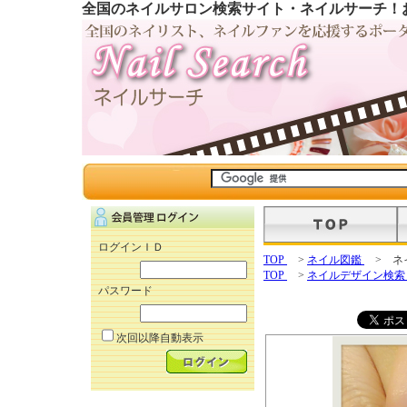
全国のネイルサロン検索サイト・ネイルサーチ！
ログインＩＤ
TOP
>
ネイル図鑑
> ネ
TOP
>
ネイルデザイン検
パスワード
次回以降自動表示