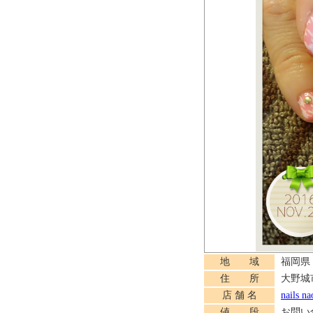
地 域
福岡県
住 所
大野城市
店 舗 名
nails na
値 段
お問い