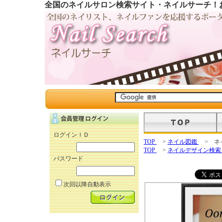
全国のネイルサロン検索サイト・ネイルサーチ！
ログインＩＤ
TOP
>
ネイル図鑑
> ネ
TOP
>
ネイルデザイン検
パスワード
次回以降自動表示