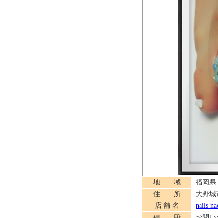
地 域
福岡県
住 所
大野城市
店 舗 名
nails na
値 段
お問い