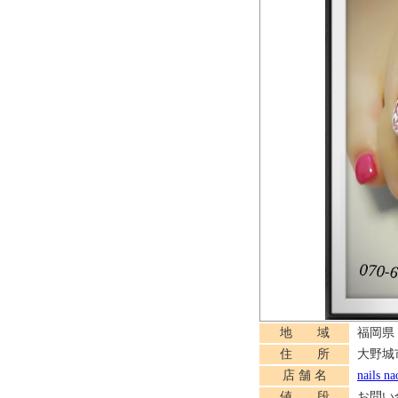
地 域
福岡県
住 所
大野城市
店 舗 名
nails na
値 段
お問い