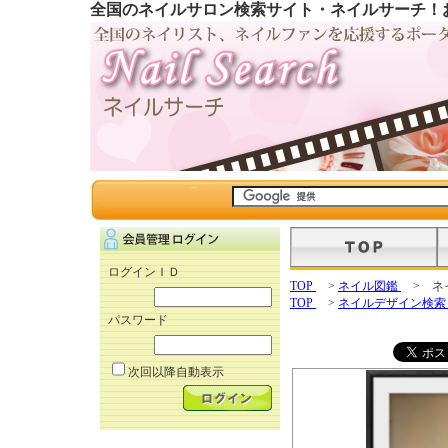
全国のネイルサロン検索サイト・ネイルサーチ！
ログインＩＤ
TOP
>
ネイル図鑑
> ネ
TOP
>
ネイルデザイン検
パスワード
次回以降自動表示