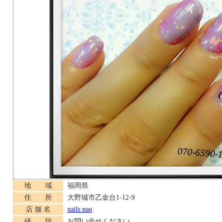
地 域
福岡県
住 所
大野城市乙金台1-12-9
店 舗 名
nails nao
値 段
お問い合せください