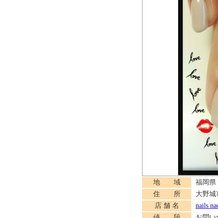
地 域
福岡県
住 所
大野城市
店 舗 名
nails na
値 段
お問い