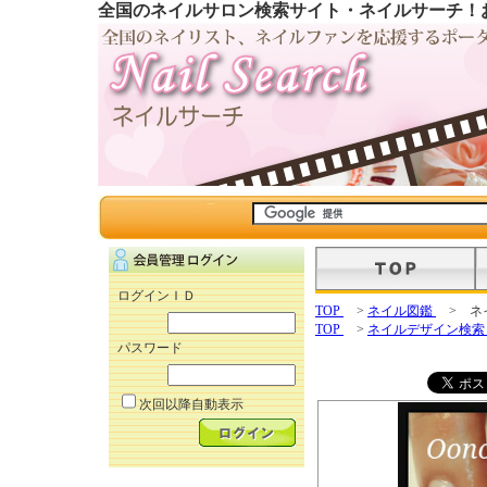
全国のネイルサロン検索サイト・ネイルサーチ！
ログインＩＤ
TOP
>
ネイル図鑑
> ネ
TOP
>
ネイルデザイン検
パスワード
次回以降自動表示