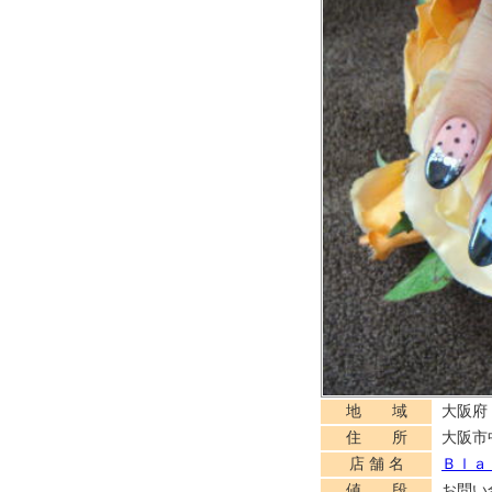
地 域
大阪府
住 所
大阪市中
店 舗 名
Ｂｌａ
値 段
お問い