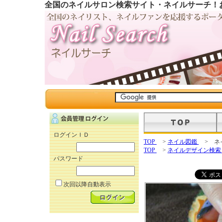
全国のネイルサロン検索サイト・ネイルサーチ！
ログインＩＤ
TOP
>
ネイル図鑑
> ネ
TOP
>
ネイルデザイン検
パスワード
次回以降自動表示