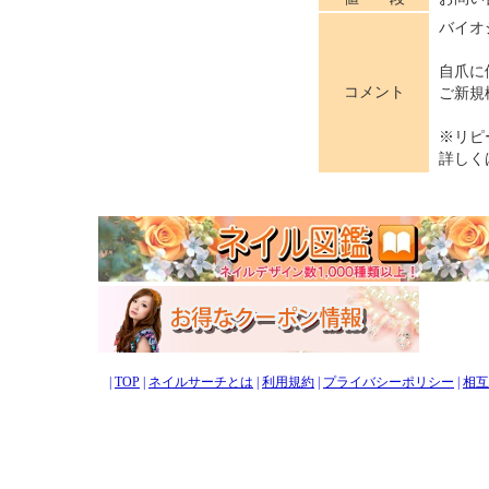
バイオ
自爪に
コメント
ご新規
※リピ
詳しく
|
TOP
|
ネイルサーチとは
|
利用規約
|
プライバシーポリシー
|
相互