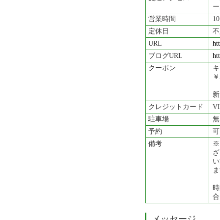
ー
営業時間
1
定休日
不
URL
ht
ブログURL
ht
クーポン
キ
￥
新
クレジットカード
V
駐車場
無
予約
可
備考
※
ざ
い
ま
時
合
メッセージ