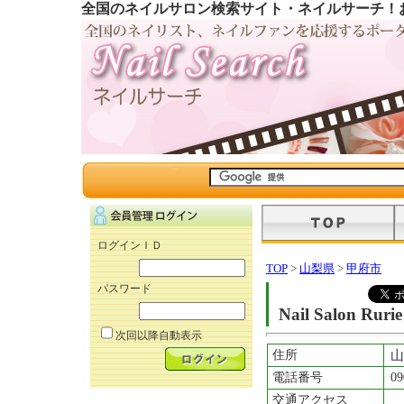
全国のネイルサロン検索サイト・ネイルサーチ！
ログインＩＤ
TOP
>
山梨県
>
甲府市
パスワード
Nail Salon Rurie
次回以降自動表示
住所
山
電話番号
09
交通アクセス