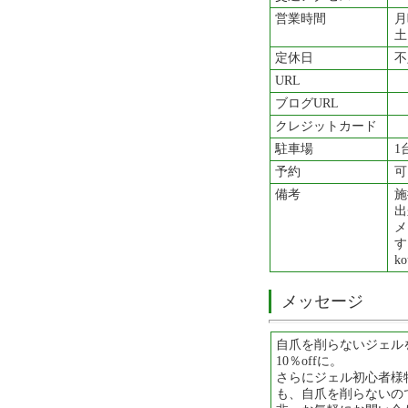
営業時間
月
土
定休日
不
URL
ブログURL
クレジットカード
駐車場
1
予約
可
備考
施
出
メ
す
ko
メッセージ
自爪を削らないジェル
10％offに。
さらにジェル初心者様
も、自爪を削らないの