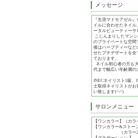
メッセージ
『生涯マドモアゼル』
イルに合わせたネイル
ータルビューティーサ
こじんまりしたマンシ
のプライベートな空間で
後はハーブティーなど
せたプチデザートを全
ております。
ネイル初心者の方も大
代まで幅広い年齢層の
JNECネイリスト1級、
士取得ネイリストがお
い致します(^-^)
サロンメニュー
【ワンカラー】（カラー
【ワンカラー&ストー
（カラー2色.ストー
【グラデーショ