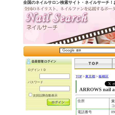
全国のネイルサロン検索サイト・ネイルサーチ！
ログインＩＤ
TOP
>
東京都
>
板橋区
パスワード
ARROWS nail a
次回以降自動表示
住所
東
コ
電話番号
09