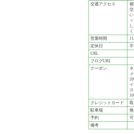
交通アクセス
都
交
い
ィ
し
く
営業時間
1
定休日
不
URL
ブログURL
クーポン
ネ
メ
2
イ
ス
1
クレジットカード
取
駐車場
無
予約
可
備考