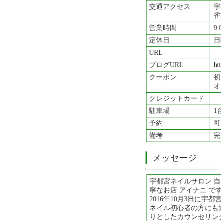
交通アクセス
宇
雀
営業時間
9:
定休日
日
URL
ブログURL
ht
クーポン
初
オ
クレジットカード
駐車場
1
予約
可
備考
完
メッセージ
宇都宮ネイルサロン 
寧なお店 アイナニ で
2016年10月3日に宇
ネイル初心者の方にも
りとしたカウンセリン