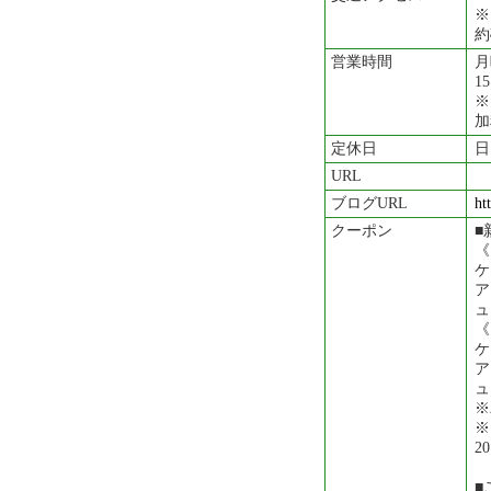
※
約
営業時間
月
15
※
加
定休日
日
URL
ブログURL
ht
クーポン
■
《
ケ
ア
ュ
《
ケ
ア
ュ
※
※
2
■