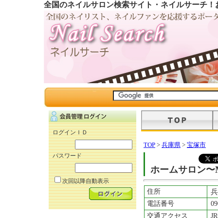
全国のネイルサロン検索サイト・ネイルサーチ！
ログインＩＤ
TOP
>
兵庫県
>
宝塚市
パスワード
ホームサロン〜M’
次回以降自動表示
住所
兵
電話番号
09
交通アクセス
J