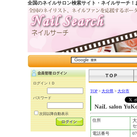
全国のネイルサロン検索サイト・ネイルサーチ！
ログインＩＤ
TOP
>
大分県
>
大分市
パスワード
NaiL salon YuK
次回以降自動表示
住所
大
セ
電話番号
07