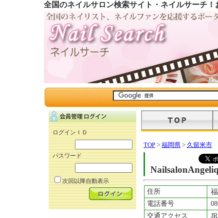
全国のネイルサロン検索サイト・ネイルサーチ！
ログインＩＤ
TOP
>
福岡県
>
久留米市
パスワード
NailsalonAngeli
次回以降自動表示
住所
福
電話番号
08
交通アクセス
J