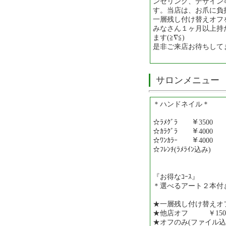
ンセリング、デザイン
す。当店は、お爪に負
一層残し付け替えオフ
みなさん１ヶ月以上持
ます(≧∇≦)
是非ご来店お待ちして
サロンメニュー
＊ハンドネイル＊
☆ﾗﾒｸﾞﾗ ￥3500
☆ｶﾗｸﾞﾗ ￥4000
☆ﾜﾝｶﾗｰ ￥4000
☆ﾌﾚﾝﾁ(ﾗﾒﾗｲﾝ込み) 
『お得なｺｰｽ』
＊選べるアート２本付き
★一層残し付け替えオフ
★他店オフ ￥150
★オフのみ(ファイル込み