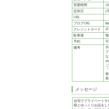
営業時間
10
定休日
(
URL
ブログURL
ht
クレジットカード
不
駐車場
無
予約
可
備考
予
プ
な
an
ご
『
致
差
メッセージ
自宅でプライベートサ
様とゆっくりお話をし