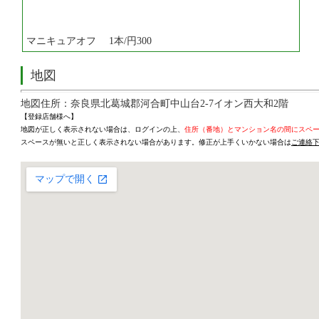
マニキュアオフ 1本/円300
地図
地図住所：奈良県北葛城郡河合町中山台2-7イオン西大和2階
【登録店舗様へ】
地図が正しく表示されない場合は、ログインの上、
住所（番地）とマンション名の間にスペ
スペースが無いと正しく表示されない場合があります。修正が上手くいかない場合は
ご連絡