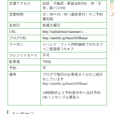
交通アクセス
近鉄「大輪田」駅徒歩約9分、JR「王
寺」駅バス9分
営業時間
10：00〜18：00（最終受付）※ご予約
優先制
定休日
毎週土曜日
URL
http://nailsalonair.hannnari.c
…
ブログURL
http://ameblo.jp/hana1018hana/
クーポン
☆ハンド・フット同時施術で10％オフ
☆ご新規様 5％オフ
クレジットカード
不可
駐車場
700台
予約
可
備考
ブログで毎日のお客様ネイルのご紹介
をしています
http://ameblo.jp/hana1018hana/
24時間HPより予約受付中☆当日予約
OK！☆サンプル豊富☆
メッセージ