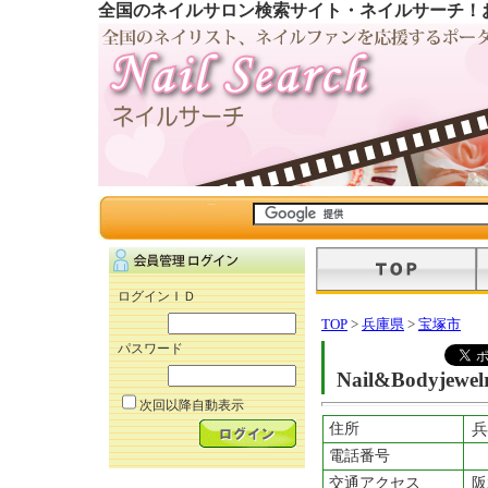
全国のネイルサロン検索サイト・ネイルサーチ！
ログインＩＤ
TOP
>
兵庫県
>
宝塚市
パスワード
Nail&Bodyjewel
次回以降自動表示
住所
兵
電話番号
交通アクセス
阪