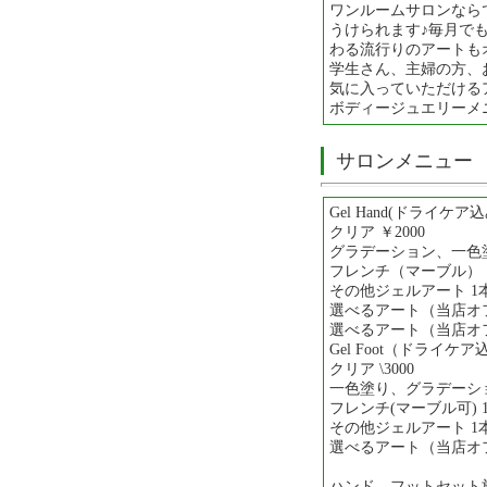
ワンルームサロンなら
うけられます♪毎月で
わる流行りのアートも
学生さん、主婦の方、
気に入っていただける
ボディージュエリーメ
サロンメニュー
Gel Hand(ドライケア
クリア ￥2000
グラデーション、一色塗り 
フレンチ（マーブル） 1
その他ジェルアート 1本
選べるアート（当店オフ込
選べるアート（当店オフ込
Gel Foot（ドライケ
クリア \3000
一色塗り、グラデーション
フレンチ(マーブル可) 1本
その他ジェルアート 1本\
選べるアート（当店オフ込
ハンド、フットセット