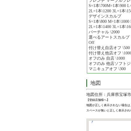
フレンチ マーブルフ
S=1本\700M=1本\900 L
2L=1本\1200 3L=1本\15
デザインスカルプ
S=1本\800 M=1本\1000 
2L=1本\1400 3L=1本\16
バーチャル \2000
選べるアートスカルプ（1
Off
付け替え自店オフ \500
付け替え他店オフ \100
オフのみ 自店 \1000
オフのみ 他店ソフトジェル
マニキュアオフ \300
地図
地図住所：兵庫県宝塚市栄町
【登録店舗様へ】
地図が正しく表示されない場合は
スペースが無いと正しく表示され