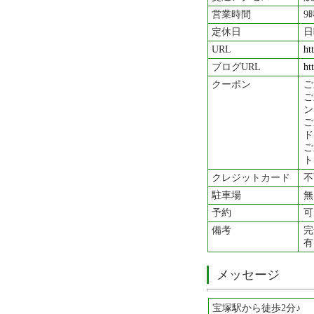
営業時間
9
定休日
日
URL
ht
ブログURL
ht
クーポン
ご
ご
ン 
ご
ド 
ご
ト
クレジットカード
不
駐車場
無
予約
可
備考
完
有
メッセージ
宝塚駅から徒歩2分♪