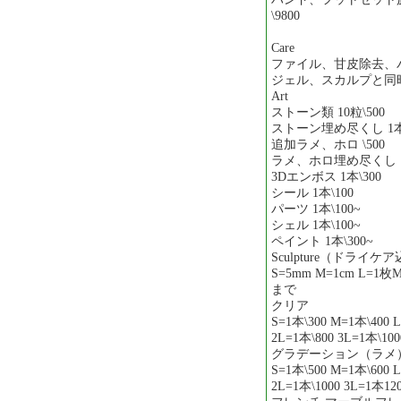
\9800
Care
ファイル、甘皮除去、バッ
ジェル、スカルプと同時の
Art
ストーン類 10粒\500
ストーン埋め尽くし 1本\
追加ラメ、ホロ \500
ラメ、ホロ埋め尽くし 1
3Dエンボス 1本\300
シール 1本\100
パーツ 1本\100~
シェル 1本\100~
ペイント 1本\300~
Sculpture（ドライ
S=5mm M=1cm L=1
まで
クリア
S=1本\300 M=1本\400 
2L=1本\800 3L=1本\100
グラデーション（ラメ
S=1本\500 M=1本\600 
2L=1本\1000 3L=1本12