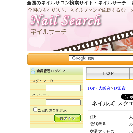
全国のネイルサロン検索サイト・ネイルサーチ！
ログインＩＤ
TOP
>
大阪府
>
吹田市
パスワード
ネイルズ スク
次回以降自動表示
住所
大
電話番号
06
交通アクセス
北