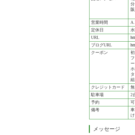
分
阪
営業時間
A
定休日
水
URL
ht
ブログURL
ht
クーポン
初
フ
ー
ホ
タ
組
クレジットカード
無
駐車場
2
予約
可
備考
車
け
メッセージ