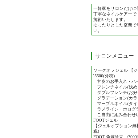
一軒家をサロンだけに
丁寧なネイルケアーで
施術いたします。
ゆったりとした空間で
い。
サロンメニュー
ソークオフジェル 【
\5500(外税)
甘皮のお手入れ・ハ
フレンチネイル(浅め
ダブルフレンチ(お好
グラデーション(カラ
マーブルネイル(タイ
ラメライン・ホログラムA
ご自由に組み合わせ
FOOTジェル
【ジェルオプション無料サ
税)
FOOT 角質除去 \3000