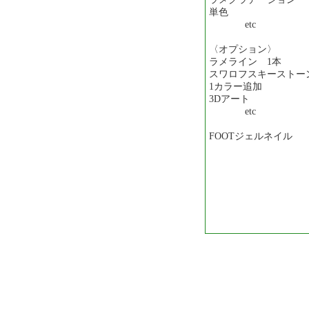
単色 ＋￥2
etc
〈オプション〉
ラメライン 1
スワロフスキーストーン
1カラー追加
3Dアート
etc
FOOTジェルネイル