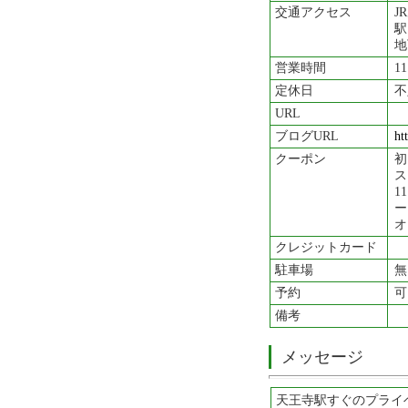
交通アクセス
J
駅
地
営業時間
1
定休日
不
URL
ブログURL
ht
クーポン
初
ス
1
ー
オ
クレジットカード
駐車場
無
予約
可
備考
メッセージ
天王寺駅すぐのプライ