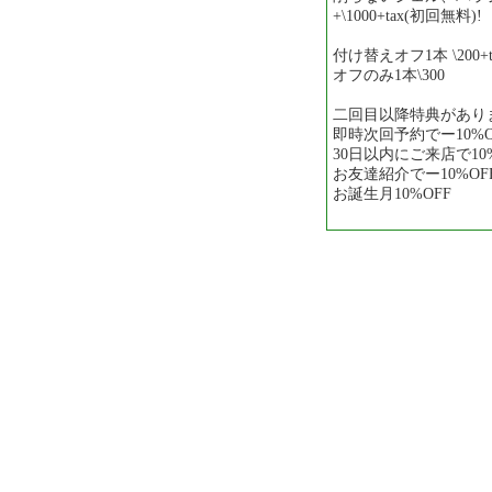
+\1000+tax(初回無料)!
付け替えオフ1本 \200+t
オフのみ1本\300
二回目以降特典があり
即時次回予約でー10%O
30日以内にご来店で10%
お友達紹介でー10%OF
お誕生月10%OFF