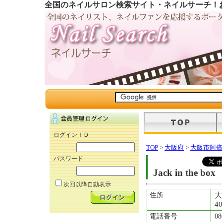
全国のネイルサロン検索サイト・ネイルサーチ！
ログインＩＤ
TOP
>
大阪府
>
大阪市阿
パスワード
Jack in the box
次回以降自動表示
住所
大
4
電話番号
08