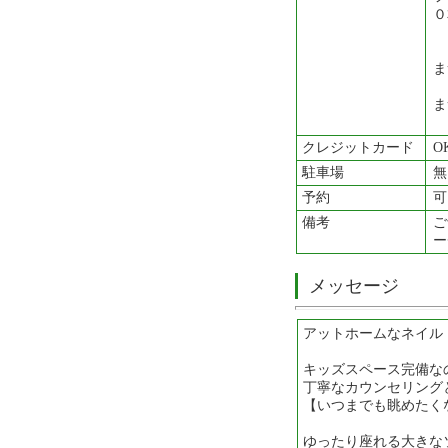
０
ま
ま
クレジットカード
O
駐車場
無
予約
可
備考
ご
ー
メッセージ
アットホームなネイル
キッズスペース完備な
丁寧なカウンセリング
【いつまでも眺めたく
ゆったり座れる大きな