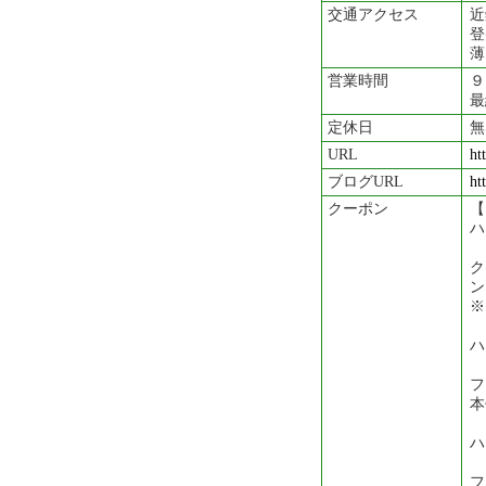
交通アクセス
近
登
薄
営業時間
９
最
定休日
無
URL
ht
ブログURL
ht
クーポン
【
ハ
ク
ン
※
ハ
フ
本
ハ
フ