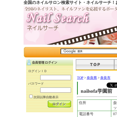
全国のネイルサロン検索サイト・ネイルサーチ！
ログインＩＤ
TOP
>
奈良県
>
奈良市
パスワード
nailsofa学園前
次回以降自動表示
住所
奈
ッ
電話番号
07