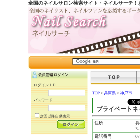
全国のネイルサロン検索サイト・ネイルサーチ！
ログインＩＤ
TOP
>
兵庫県
>
神戸市
パスワード
プライベートネイル
次回以降自動表示
住所
兵
3-
電話番号
07