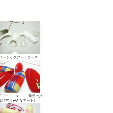
ベーシックアートコース
額アート B （ご希望の指
に4本お好きなアート）