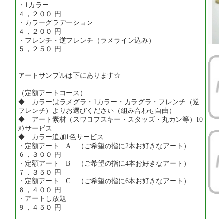
・1カラー
４，２００ 円
・カラーグラデーション
４，２００ 円
・フレンチ・逆フレンチ（ラメライン込み）
５，２５０ 円
アートサンプルは下にあります☆
（定額アートコース）
◆ カラーはラメグラ・1カラー・カラグラ・フレンチ（逆
フレンチ）よりお選びください（組み合わせ自由）
◆ アート素材（スワロフスキー・スタッズ・丸カン等）10
粒サービス
◆ カラー追加1色サービス
・定額アート A （ご希望の指に2本お好きなアート）
６，３００ 円
・定額アート B （ご希望の指に4本お好きなアート）
７，３５０ 円
・定額アート C （ご希望の指に6本お好きなアート）
８，４００ 円
・アートし放題
９，４５０ 円