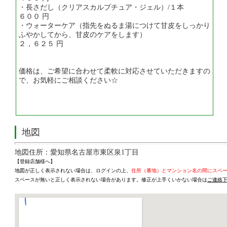
・長さだし（クリアスカルプチュア・ジェル）/１本
６００ 円
・ウォーターケア（指先をぬるま湯につけて甘皮をしっかり
ふやかしてから、甘皮のケアをします）
２，６２５ 円
価格は、ご希望に合わせて柔軟に対応させていただきますの
で、お気軽にご相談ください☆
地図
地図住所：愛知県名古屋市東区泉1丁目
【登録店舗様へ】
地図が正しく表示されない場合は、ログインの上、
住所（番地）とマンション名の間にスペ
スペースが無いと正しく表示されない場合があります。修正が上手くいかない場合は
ご連絡