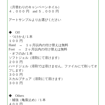
（月替わりのキャンペーンネイル）
４，０００ 円 and ５，０００ 円
アートサンプルよりお選びください
◆ Off
・つけかえ/１本
１００ 円
Hand → １ヶ月以内の付け替えは無料
Foot → ２ヶ月以内の付け替えは無料
・オフのみ/１本
ソフトジェル（溶剤にて溶けます）
２００ 円
ハードジェル（溶剤では溶けません。ファイルにて削ってオ
フします）
３００ 円
スカルプチュア（溶剤にて溶けます）
３００ 円
◆ Others
・補強（亀裂止め）/１本
４００ 円