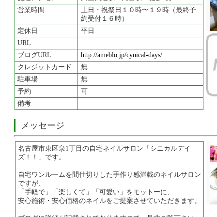
営業時間
土日・祝祭日１０時〜１９時（最終予
約受付１６時）
定休日
平日
URL
ブログURL
http://ameblo.jp/cynical-days/
クレジットカード
無
駐車場
無
予約
可
備考
メッセージ
名古屋市東区泉1丁目の自宅ネイルサロン「シニカルデイ
ズ！！」です。
自宅ワンルームを間仕切りした手作り感満載のネイルサロン
ですが、
「手軽で」「楽しくて」「可愛い」をモットーに、
安心施術・安心価格のネイルをご提案させていただきます。