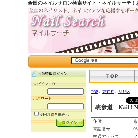
全国のネイルサロン検索サイト・ネイルサーチ！
ログインＩＤ
TOP
>
東京都
>
渋谷区
パスワード
表参道 Nail ! Nail
次回以降自動表示
住所
東
電話番号
08
交通アクセス
メ