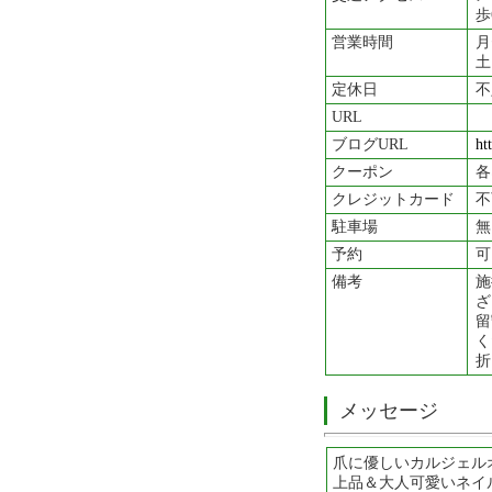
歩
営業時間
月
土
定休日
不
URL
ブログURL
ht
クーポン
各
クレジットカード
不
駐車場
無
予約
可
備考
施
ざ
留
く
折
メッセージ
爪に優しいカルジェル
上品＆大人可愛いネイ