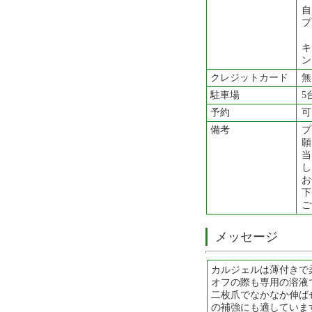
自
プ
キ
ン
クレジットカード
無
駐車場
5
予約
可
備考
プ
願
当
し
お
下
ご
メッセージ
カルジェルは薄付きで
オフの際も専用の溶液
二枚爪でなかなか伸ば
の補強にも適していま