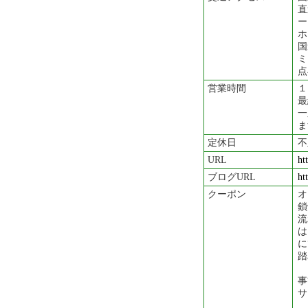
直
ー
ホ
国
ミ
点
営業時間
１
一
ま
定休日
不
URL
ht
ブログURL
ht
クーポン
オ
鎖
流
は
に
踏
事
サ