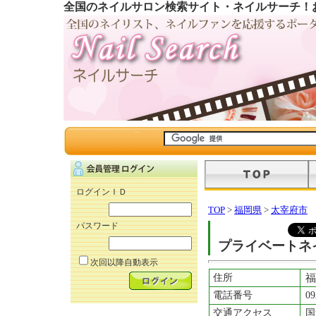
全国のネイルサロン検索サイト・ネイルサーチ！
ログインＩＤ
TOP
>
福岡県
>
太宰府市
パスワード
プライベートネ
次回以降自動表示
住所
福
電話番号
09
交通アクセス
国