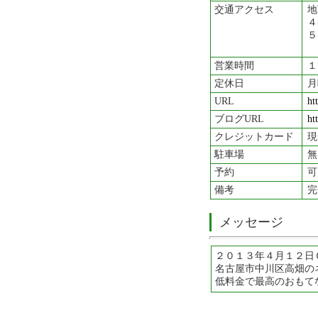
交通アクセス
地
４
５
営業時間
１
定休日
月
URL
ht
ブログURL
ht
クレジットカード
現
駐車場
無
予約
可
備考
完
メッセージ
２０１３年４月１２日
名古屋市中川区高畑の
低料金で最高のおもて