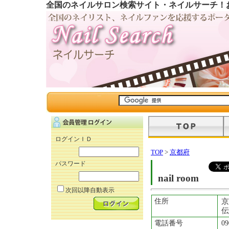
全国のネイルサロン検索サイト・ネイルサーチ！
ログインＩＤ
TOP
>
京都府
パスワード
nail room
次回以降自動表示
住所
京
伝
電話番号
09