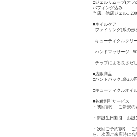
□ジェルリムーブ(オフ
バフィング込み
当店、他店ジェル...200
■ネイルケア
□ファイリング(爪の形を整
□キューティクルクリーン(
□ハンドマッサージ...50
□チップによる長さだし..
■店販商品
□ハンドパック1袋250円(
□キューティクルオイル1本
■各種割引サービス
・初回割引…ご新規のお
・御誕生日割引…お誕生
・次回ご予約割引…ご
ら、次回ご来店時に合