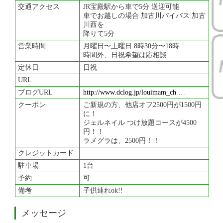
交通アクセス
JR宝殿駅から車で5分 送迎可能
車でお越しの場合 加古川バイパス 加古
川西を
降りて5分
営業時間
月曜日〜土曜日 8時30分〜18時
時間外、日祝希望は応相談
定休日
日祝
URL
ブログURL
http://www.dclog.jp/louimam_ch
…
クーポン
ご新規の方、他店オフ2500円が1500円
に！
ジェルネイル つけ放題コースが4500
円！！
ラメグラは、2500円！！
クレジットカード
駐車場
1台
予約
可
備考
子供連れok!!
メッセージ