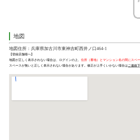
地図
地図住所：兵庫県加古川市東神吉町西井ノ口464-1
【登録店舗様へ】
地図が正しく表示されない場合は、ログインの上、
住所（番地）とマンション名の間にスペ
スペースが無いと正しく表示されない場合があります。修正が上手くいかない場合は
ご連絡