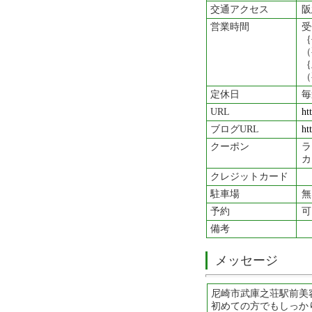
交通アクセス
阪
営業時間
受
（
｛
定休日
毎
URL
ht
ブログURL
ht
クーポン
カ
クレジットカード
駐車場
無
予約
可
備考
メッセージ
尼崎市武庫之荘駅前美容
初めての方でもしっか