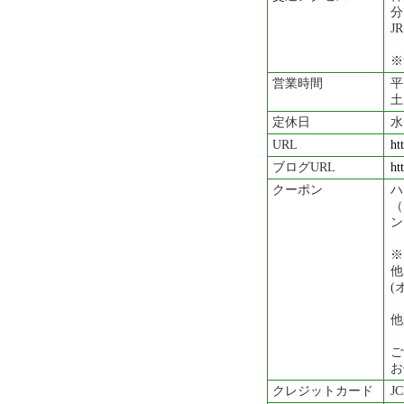
分
J
※
営業時間
平
土
定休日
水
URL
ht
ブログURL
ht
クーポン
ハ
（
ン
※
他
(
他
ご
お
クレジットカード
JC