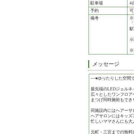
駐車場
4
予約
可
備考
※
「
駅
※
※
メッセージ
---●ゆったりした空間
最先端のLEDジェルネ
広々としたワンフロア
まつげ同時施術もでき
同施設内にはヘアーサ
ヘアサロンにはキッズ
忙しいママさんにも大
元町・三宮までの無料