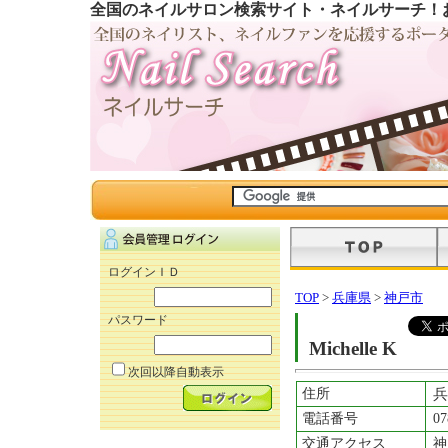
全国のネイルサロン検索サイト・ネイルサーチ！
ログインＩＤ
TOP
>
兵庫県
>
神戸市
パスワード
Michelle K
次回以降自動表示
住所
兵
電話番号
07
交通アクセス
神