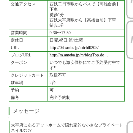
交通アクセス
西鉄二日市駅からバスで【高雄台前】
下車
徒歩1分
西鉄太宰府駅から【高雄台前】下車
徒歩1分
営業時間
9:30〜17:30
定休日
日曜,祝日,第4土曜
URL
http://04.xmbs.jp/michi0205/
ブログURL
http://m.ameba.jp/m/blogTop.do
…
クーポン
いつでも激安価格にてご予約受付中で
す!!
クレジットカード
取扱不可
駐車場
2台
予約
可
備考
完全予約制
メッセージ
太宰府にあるアットホームで隠れ家的な小さなプライベート
ネイルｻﾛﾝ?