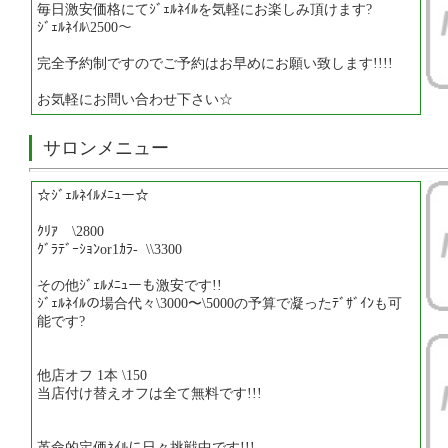
毎日激安価格にてｼﾞｪﾙﾈｲﾙを気軽にお楽しみ頂けます?
ｼﾞｪﾙﾈｲﾙ\2500〜
完全予約制ですのでご予約はお早めにお願い致します!!!!
お気軽にお問い合わせ下さい☆
サロンメニュー
☆ｼﾞｪﾙﾈｲﾙﾒﾆｭー☆
ｸﾘｱ \2800
ｸﾞﾗﾃﾞｰｼｮﾝor1ｶﾗ- \\3300
その他ｼﾞｪﾙﾒﾆｭーも激安です!!
ｼﾞｪﾙﾈｲﾙの場合代々\3000〜\5000の予算で凝ったﾃﾞｻﾞｲﾝも可
能です?
他店オフ 1本 \150
当店付け替えオフは全て無料です!!!
革命的定価ﾈｲﾙに日々挑戦中です!!!