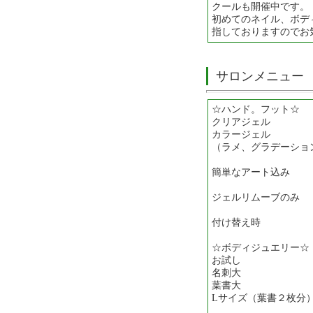
クールも開催中です。
初めてのネイル、ボデ
指しておりますのでお
サロンメニュー
☆ハンド。フット☆
クリアジェル 
カラージェル 
（ラメ、グラデーシ
簡単なアート込み 
ジェルリムーブのみ
付け替え時 
☆ボディジュエリー☆
お試し ５０
名刺大 １
葉書大 ２０
Lサイズ（葉書２枚