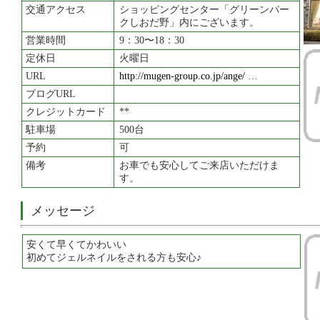
交通アクセス
ショッピングセンター「グリーンパー
クしおだ野」内にございます。
営業時間
9：30〜18：30
定休日
火曜日
URL
http://mugen-group.co.jp/ange/
…
ブログURL
クレジットカード
**
駐車場
500台
予約
可
備考
お車でも安心してご来店いただけま
す。
メッセージ
安くて早くてかわいい
初めてジェルネイルをされる方も安心♪