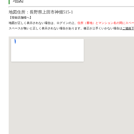
地図
地図住所：長野県上田市神畑515-1
【登録店舗様へ】
地図が正しく表示されない場合は、ログインの上、
住所（番地）とマンション名の間にスペ
スペースが無いと正しく表示されない場合があります。修正が上手くいかない場合は
ご連絡