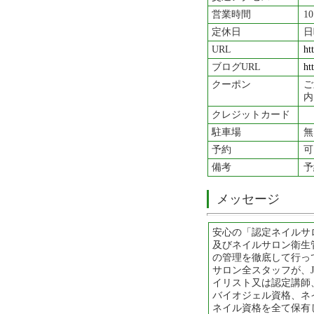
営業時間
1
定休日
日
URL
ht
ブログURL
ht
クーポン
ご
内
クレジットカード
駐車場
無
予約
可
備考
予
メッセージ
安心の「認定ネイルサ
及びネイルサロン衛生
の管理を徹底して行っ
サロン全スタッフが、J
イリスト又は認定講師
バイオジェル資格、ネ
ネイル資格を全て保有