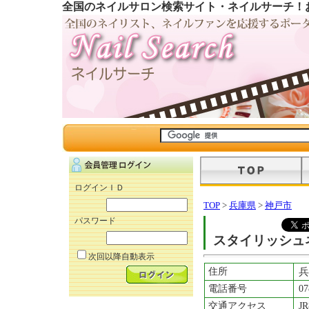
全国のネイルサロン検索サイト・ネイルサーチ！
ログインＩＤ
TOP
>
兵庫県
>
神戸市
パスワード
スタイリッシュ
次回以降自動表示
住所
兵
電話番号
07
交通アクセス
J