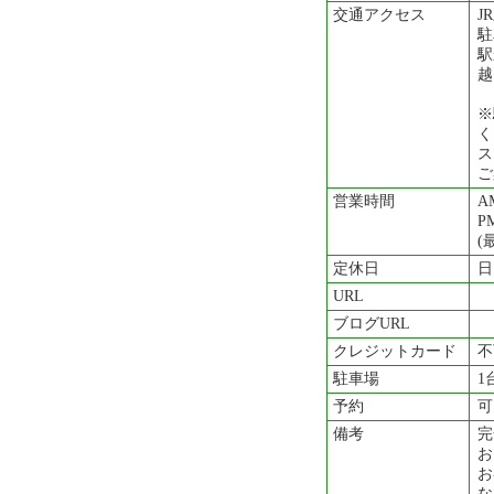
交通アクセス
J
駐
駅
越
※
く
ス
ご
営業時間
A
P
(
定休日
日
URL
ブログURL
クレジットカード
不
駐車場
1
予約
可
備考
完
お
お
な