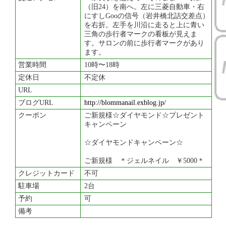
（旧24）を南へ。左に三菱自動車・右
にすしGooの信号（岩井橋北詰交差点）
を右折。左手を川沿に走ると上に青い
三角の歩行者マークの看板が見えま
す。サロンの前に歩行者マークがあり
ます。
営業時間
10時〜18時
定休日
不定休
URL
ブログURL
http://blommanail.exblog.jp/
クーポン
ご新規様☆ダイヤモンド☆プレゼント
キャンペーン
☆ダイヤモンドキャンペーン☆
ご新規様 ＊ジェルネイル ￥5000＊
クレジットカード
不可
駐車場
2台
予約
可
備考