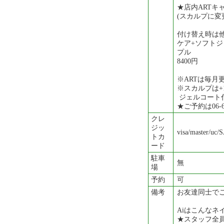
★店内ARTキ
(スカルプに変更
付け替え時は
ケア+ソフトジ
プル
8400円
※ARTは毎月
※スカルプは+1
ジェルコート
★ご予約は06-6
クレ
ジッ
visa/master/
トカ
ード
駐車
無
場
予約
可
備考
お友達同士でご
Aiはこんなネ
★スタッフ全