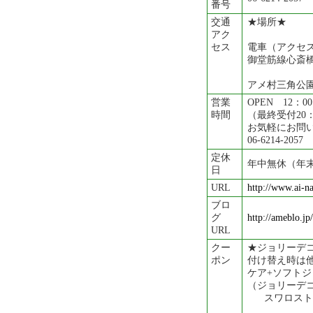
番号
交通
★場所★
アク
セス
電車（アクセ
御堂筋線心斎橋
アメ村三角公園
営業
OPEN 12：0
時間
（最終受付20：
お気軽にお問
06-6214-2057
定休
年中無休（年
日
URL
http://www.ai-n
ブロ
グ
http://ameblo.jp
URL
クー
★ジョリーデコ
ポン
付け替え時は
ケア+ソフトジ
（ジョリーデコ
スワロストーン