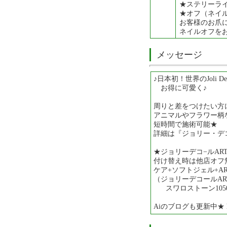
★ステリーラ
★オフ（ネイ
お客様のお爪
ネイルオフを
メッセージ
♪日本初！世界のJoli 
お得に可愛く♪
周りと差をつけたい方
アニマルやフラワー柄
短時間で施術可能★
詳細は『ジョリー・デコ
★ジョリーデコ−ルAR
付け替え時は他店オフ
ケア+ソフトジェル+AR
（ジョリーデコールAR
スワロストーン1050
Aiのブログも更新中★ http://